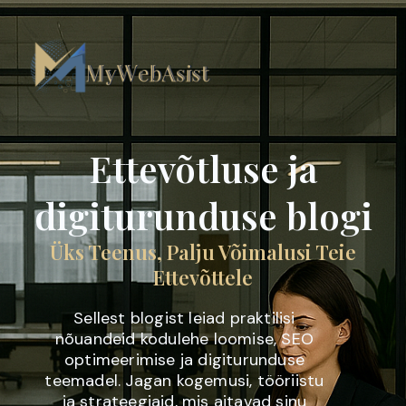
Skip
to
content
Ettevõtluse ja
digiturunduse blogi
Üks Teenus, Palju Võimalusi Teie
Ettevõttele
Sellest blogist leiad praktilisi
nõuandeid kodulehe loomise, SEO
optimeerimise ja digiturunduse
teemadel. Jagan kogemusi, tööriistu
ja strateegiaid, mis aitavad sinu