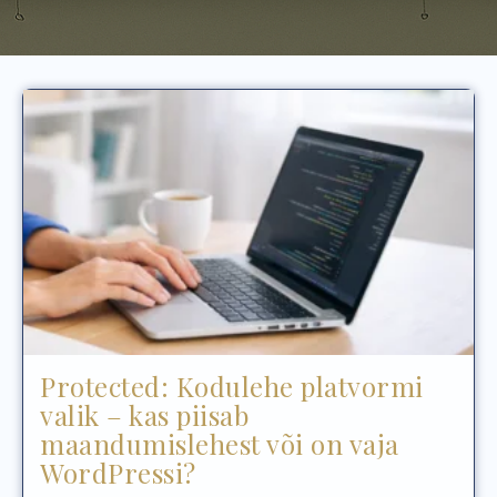
Protected: Kodulehe platvormi
valik – kas piisab
maandumislehest või on vaja
WordPressi?