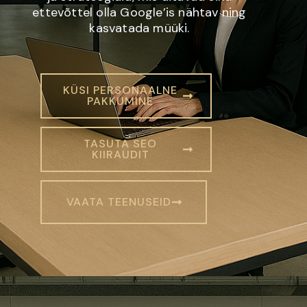
ettevõttel olla Google’is nähtav ning
kasvatada müüki.
KÜSI PERSONAALNE
PAKKUMINE
TASUTA SEO
KIIRAUDIT
VAATA TEENUSEID