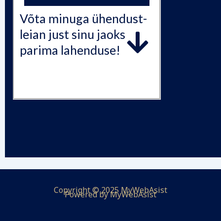
Võta minuga ühendust-
leian just sinu jaoks
parima lahenduse!
Copyright © 2025 MyWebAsist
Powered by
MyWebAsist